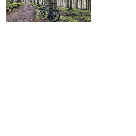
VTT/MTB 28 km
Download GPX